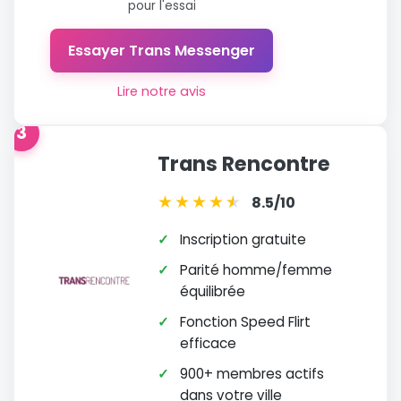
pour l'essai
Essayer Trans Messenger
Lire notre avis
3
Trans Rencontre
★
★
★
★
★
★
8.5/10
✓
Inscription gratuite
✓
Parité homme/femme
équilibrée
✓
Fonction Speed Flirt
efficace
✓
900+ membres actifs
dans votre ville