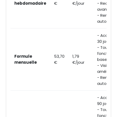
hebdomadaire
€
€/jour
- Recherc
avancée
- Renouve
automati
- Accès 
30 jours
- Toutes
fonctionn
Formule
53,70
1,79
base
mensuelle
€
€/jour
- Visibilité
améliorée
- Renouve
automati
- Accès 
90 jours
- Toutes
fonctionn