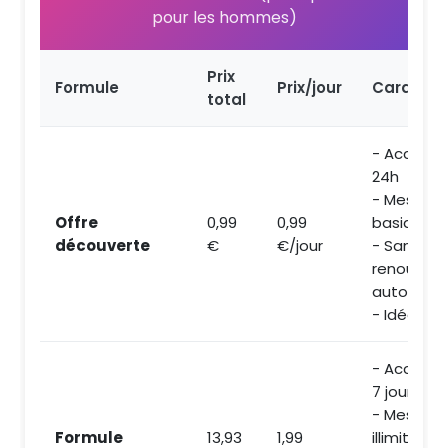
pour les hommes)
Prix
Formule
Prix/jour
Caractér
total
- Accès 
24h
- Message
Offre
0,99
0,99
basique
découverte
€
€/jour
- Sans
renouvell
automati
- Idéal po
- Accès 
7 jours
- Message
Formule
13,93
1,99
illimitée