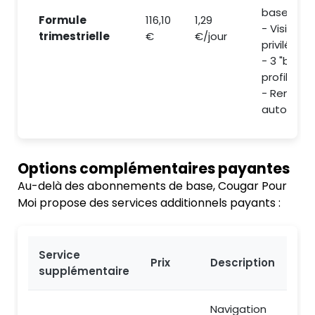
base
Formule
116,10
1,29
- Visibilité
trimestrielle
€
€/jour
privilégiée
- 3 "boost
profil inclu
- Renouve
automati
Options complémentaires payantes
Au-delà des abonnements de base, Cougar Pour
Moi propose des services additionnels payants :
Service
Prix
Description
supplémentaire
Navigation