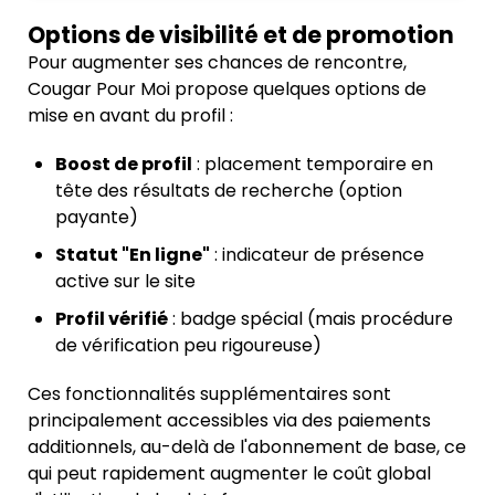
Options de visibilité et de promotion
Pour augmenter ses chances de rencontre,
Cougar Pour Moi propose quelques options de
mise en avant du profil :
Boost de profil
: placement temporaire en
tête des résultats de recherche (option
payante)
Statut "En ligne"
: indicateur de présence
active sur le site
Profil vérifié
: badge spécial (mais procédure
Pour continuer cette conversation, vous devez
de vérification peu rigoureuse)
souscrire à un abonnement premium
Ces fonctionnalités supplémentaires sont
principalement accessibles via des paiements
additionnels, au-delà de l'abonnement de base, ce
qui peut rapidement augmenter le coût global