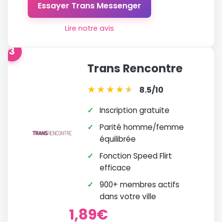
Essayer Trans Messenger
Lire notre avis
3
Trans Rencontre
★
★
★
★
★
★
8.5/10
✓
Inscription gratuite
✓
Parité homme/femme
équilibrée
✓
Fonction Speed Flirt
efficace
✓
900+ membres actifs
dans votre ville
1,89€