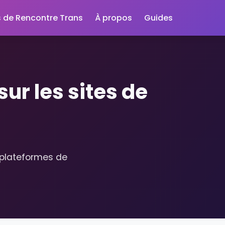
s de Rencontre Trans
À propos
Guides
r les sites de
s plateformes de