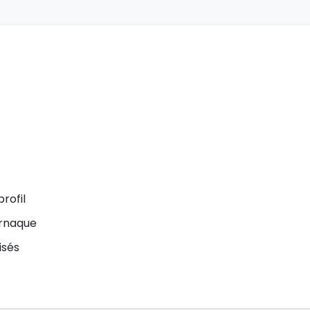
rofil
arnaque
isés