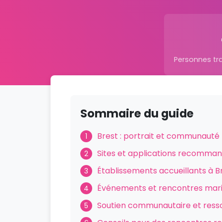
Personnes tr
Sommaire du guide
Brest : portrait et communauté
1
Sites et applications recomma
2
Établissements accueillants à B
3
Événements et rencontres mar
4
Soutien communautaire et ress
5