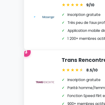
★
★
★
★
★
9/10
✓
Inscription gratuite
✓
Très peu de faux profi
✓
Application mobile di
✓
1 200+ membres actifs
3
Trans Rencontr
★
★
★
★
★
★
8.5/10
✓
Inscription gratuite
✓
Parité homme/femme
✓
Fonction Speed Flirt 
✓
900+ membres actifs 