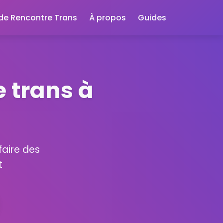
 de Rencontre Trans
À propos
Guides
 trans à
faire des
t