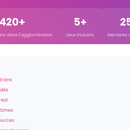
420+
5+
2
ans dans l'agglomération
Lieux inclusifs
Membres ac
 trans
ndés
rest
itimes
ources