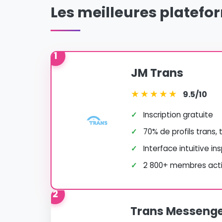
Les meilleures platefo
1
JM Trans
★
★
★
★
★
9.5/10
✓
Inscription gratuite
✓
70% de profils trans,
✓
Interface intuitive in
✓
2 800+ membres actif
2
Trans Messeng