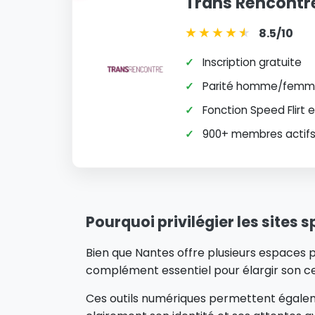
Trans Rencontr
★
★
★
★
★
★
8.5/10
✓
Inscription gratuite
✓
Parité homme/femme
✓
Fonction Speed Flirt 
✓
900+ membres actifs 
Pourquoi privilégier les sites 
Bien que Nantes offre plusieurs espaces 
complément essentiel pour élargir son ce
Ces outils numériques permettent égalem