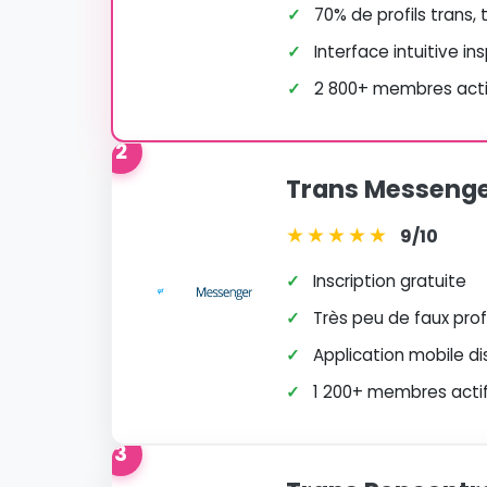
✓
70% de profils trans,
✓
Interface intuitive in
✓
2 800+ membres actif
2
Trans Messeng
★
★
★
★
★
9/10
✓
Inscription gratuite
✓
Très peu de faux profi
✓
Application mobile di
✓
1 200+ membres actifs
3