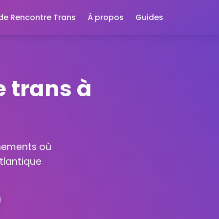
 de Rencontre Trans
À propos
Guides
 trans à
énements où
tlantique