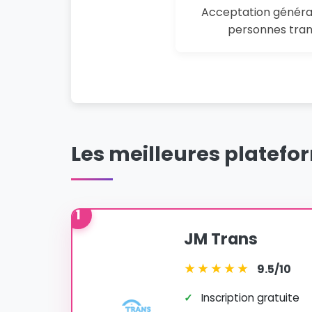
Acceptation généra
personnes tra
Les meilleures platefo
1
JM Trans
★
★
★
★
★
9.5/10
✓
Inscription gratuite