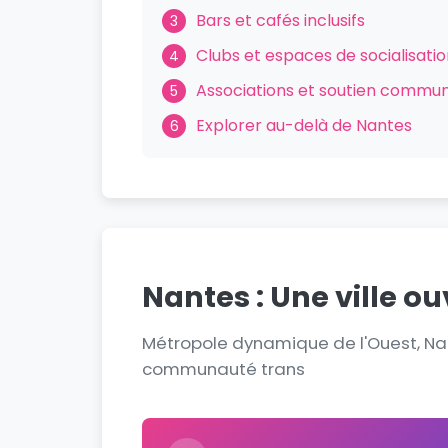
Bars et cafés inclusifs
3
Clubs et espaces de socialisati
4
Associations et soutien commu
5
Explorer au-delà de Nantes
6
Nantes : Une ville ou
Métropole dynamique de l'Ouest, Nant
communauté trans