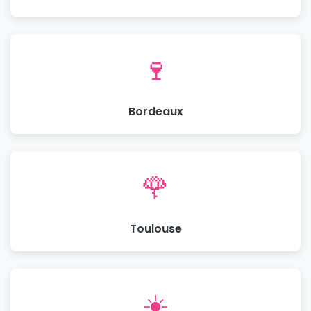
🍷
Bordeaux
🌹
Toulouse
☀️