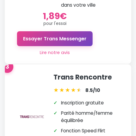
dans votre ville
1,89€
pour l'essai
Essayer Trans Messenger
Lire notre avis
3
Trans Rencontre
★
★
★
★
★
★
8.5/10
✓
Inscription gratuite
✓
Parité homme/femme
équilibrée
✓
Fonction Speed Flirt