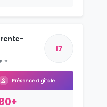
arente-
17
iques
Présence digitale
80+