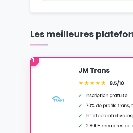
Les meilleures platefo
1
JM Trans
★
★
★
★
★
9.5/10
✓
Inscription gratuite
✓
70% de profils trans,
✓
Interface intuitive in
✓
2 800+ membres actif