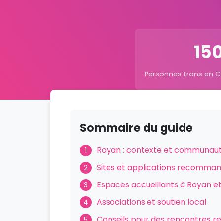
15
Personnes trans en 
Sommaire du guide
Royan : contexte et communaut
1
Sites et applications recomma
2
Espaces accueillants à Royan et
3
Associations et soutien local
4
Conseils pour des rencontres r
5