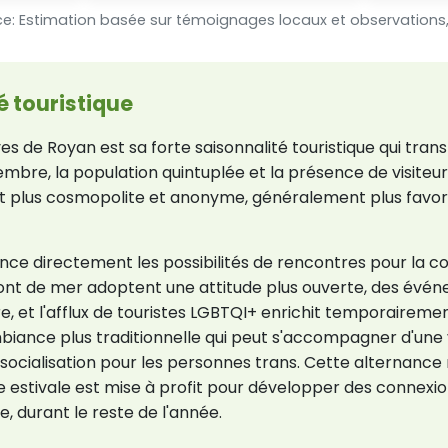
e: Estimation basée sur témoignages locaux et observations
é touristique
ives de Royan est sa forte saisonnalité touristique qui t
eptembre, la population quintuplée et la présence de visiteu
lus cosmopolite et anonyme, généralement plus favorabl
nce directement les possibilités de rencontres pour la 
 front de mer adoptent une attitude plus ouverte, des é
, et l'afflux de touristes LGBTQI+ enrichit temporairemen
mbiance plus traditionnelle qui peut s'accompagner d'une vi
ocialisation pour les personnes trans. Cette alternance
e estivale est mise à profit pour développer des connexio
, durant le reste de l'année.