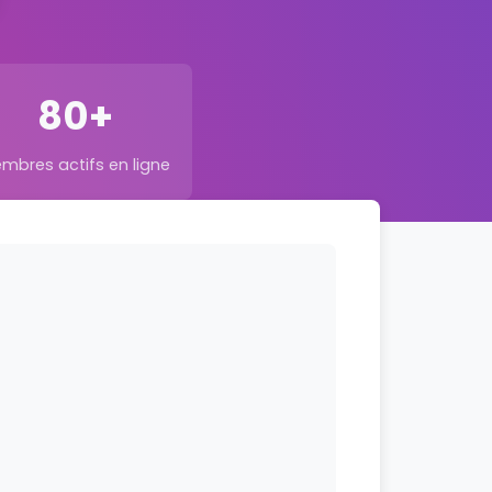
80+
mbres actifs en ligne