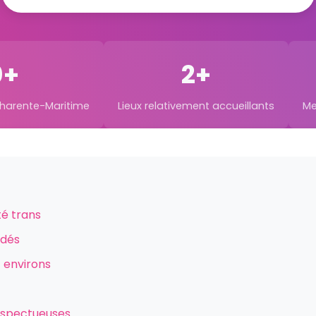
0+
2+
Charente-Maritime
Lieux relativement accueillants
Me
é trans
ndés
 environs
espectueuses