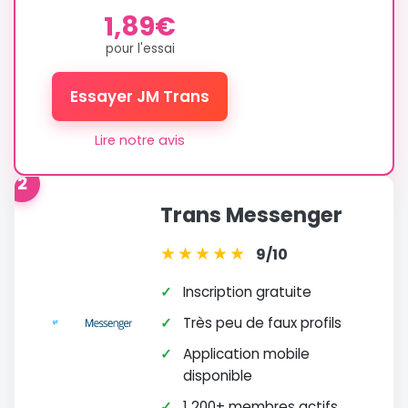
1,89€
pour l'essai
Essayer JM Trans
Lire notre avis
2
Trans Messenger
★
★
★
★
★
9/10
✓
Inscription gratuite
✓
Très peu de faux profils
✓
Application mobile
disponible
✓
1 200+ membres actifs