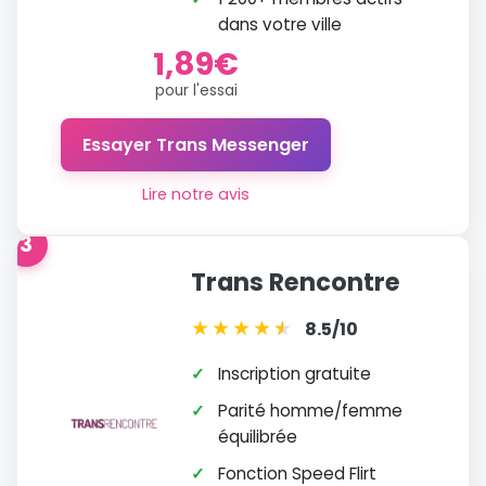
dans votre ville
1,89€
pour l'essai
Essayer Trans Messenger
Lire notre avis
3
Trans Rencontre
★
★
★
★
★
★
8.5/10
✓
Inscription gratuite
✓
Parité homme/femme
équilibrée
✓
Fonction Speed Flirt