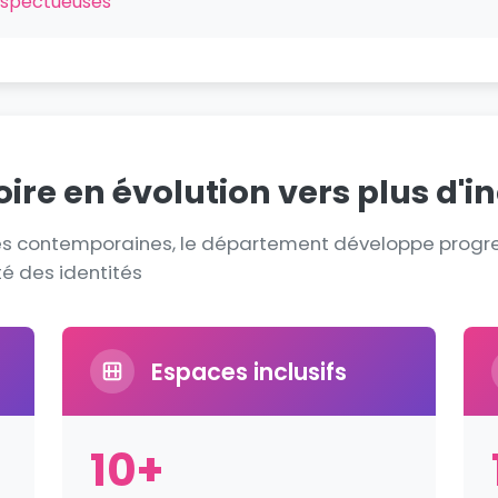
espectueuses
toire en évolution vers plus d'i
ues contemporaines, le département développe prog
té des identités
Espaces inclusifs
10+