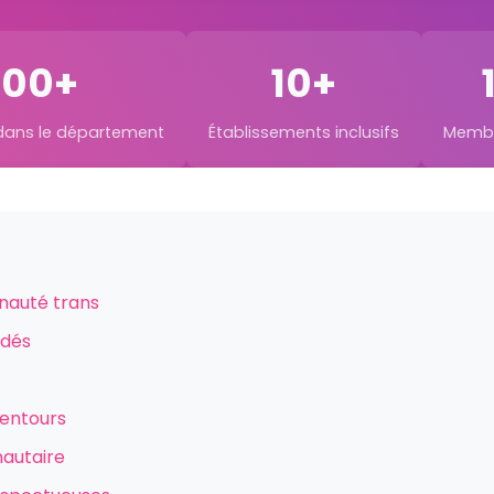
400+
10+
dans le département
Établissements inclusifs
Membre
nauté trans
ndés
lentours
nautaire