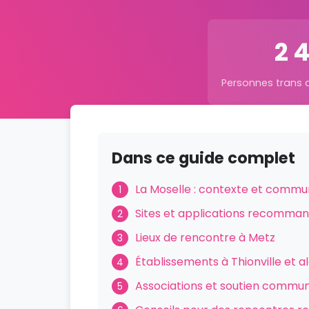
2 
Personnes trans 
Dans ce guide complet
La Moselle : contexte et commu
1
Sites et applications recomma
2
Lieux de rencontre à Metz
3
Établissements à Thionville et a
4
Associations et soutien commu
5