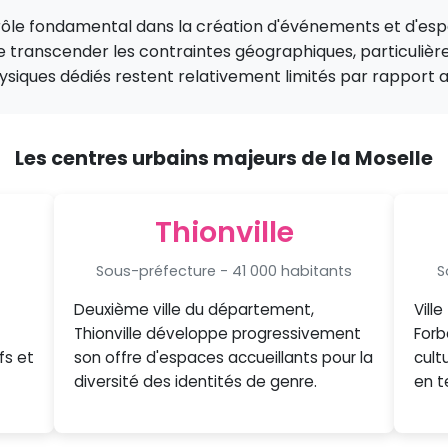
 rôle fondamental dans la création d'événements et d'espa
e transcender les contraintes géographiques, particuliè
ysiques dédiés restent relativement limités par rapport 
Les centres urbains majeurs de la Moselle
Thionville
Sous-préfecture - 41 000 habitants
S
Deuxième ville du département,
Vill
Thionville développe progressivement
Forb
fs et
son offre d'espaces accueillants pour la
cult
diversité des identités de genre.
en t