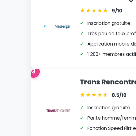
★
★
★
★
★
9/10
✓
Inscription gratuite
✓
Très peu de faux profi
✓
Application mobile di
✓
1 200+ membres actifs
3
Trans Rencontr
★
★
★
★
★
★
8.5/10
✓
Inscription gratuite
✓
Parité homme/femme
✓
Fonction Speed Flirt 