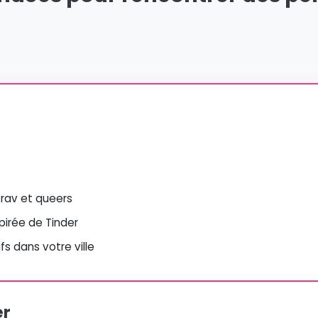
 trav et queers
spirée de Tinder
s dans votre ville
er