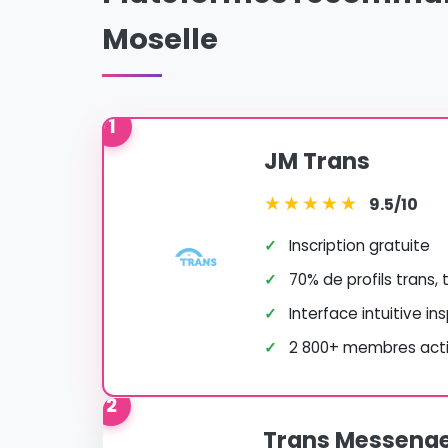
Moselle
1
JM Trans
★
★
★
★
★
9.5/10
✓
Inscription gratuite
✓
70% de profils trans,
✓
Interface intuitive in
✓
2 800+ membres actif
2
Trans Messeng