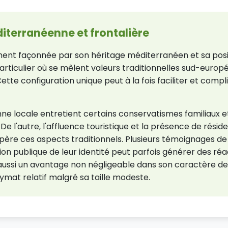
diterranéenne et frontalière
ent façonnée par son héritage méditerranéen et sa posit
articulier où se mêlent valeurs traditionnelles sud-europ
Cette configuration unique peut à la fois faciliter et compl
ne locale entretient certains conservatismes familiaux et
c. De l'autre, l'affluence touristique et la présence de rés
mpère ces aspects traditionnels. Plusieurs témoignages d
ssion publique de leur identité peut parfois générer des ré
e aussi un avantage non négligeable dans son caractère d
ymat relatif malgré sa taille modeste.