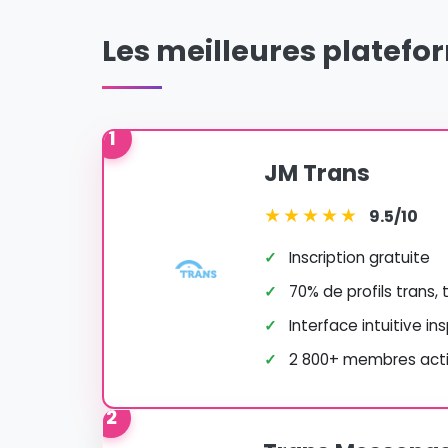
Les meilleures platefo
1
JM Trans
★
★
★
★
★
9.5/10
✓
Inscription gratuite
✓
70% de profils trans,
✓
Interface intuitive in
✓
2 800+ membres actif
2