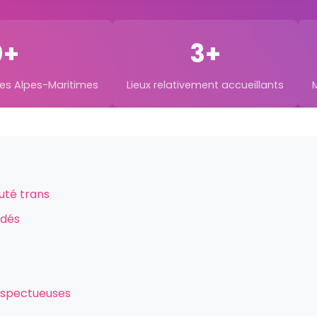
0+
3+
les Alpes-Maritimes
Lieux relativement accueillants
uté trans
ndés
espectueuses