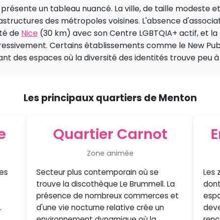
ésente un tableau nuancé. La ville, de taille modeste et 
rastructures des métropoles voisines. L'absence d'associat
ité de
Nice
(30 km) avec son Centre LGBTQIA+ actif, et la 
gressivement. Certains établissements comme le New Pu
nt des espaces où la diversité des identités trouve peu à
Les principaux quartiers de Menton
e
Quartier Carnot
E
Zone animée
es
Secteur plus contemporain où se
Les 
trouve la discothèque Le Brummell. La
dont
présence de nombreux commerces et
espa
.
d'une vie nocturne relative crée un
deve
environnement dynamique où la
renc