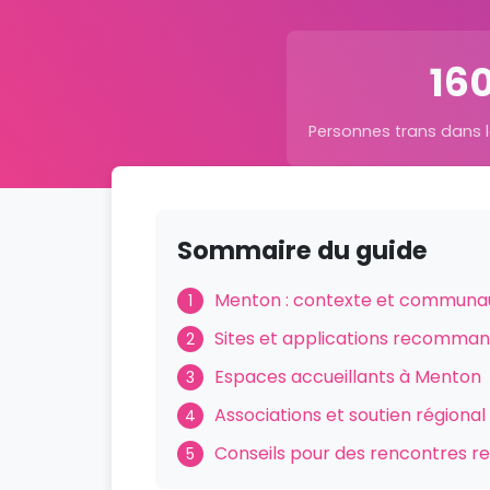
16
Personnes trans dans 
Sommaire du guide
Menton : contexte et communa
1
Sites et applications recomma
2
Espaces accueillants à Menton
3
Associations et soutien régional
4
Conseils pour des rencontres r
5