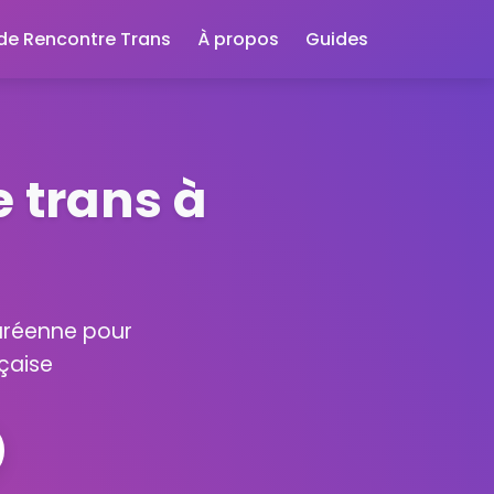
 de Rencontre Trans
À propos
Guides
 trans à
zuréenne pour
nçaise