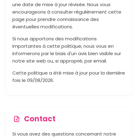
Gérer les données de sites web
limités ou moins efficaces.
une date de mise à jour révisée. Nous vous
vigueur.
encourageons à consulter régulièrement cette
Microsoft Edge
: Menu (trois points en
page pour prendre connaissance des
haut à droite) > Paramètres > Cookies
éventuelles modifications.
et autorisations de site > Voir tous les
cookies et données de site
Si nous apportons des modifications
importantes à cette politique, nous vous en
informerons par le biais d'un avis bien visible sur
notre site web ou, si approprié, par email.
Cette politique a été mise à jour pour la dernière
fois le 09/08/2026.
Contact
Si vous avez des questions concernant notre