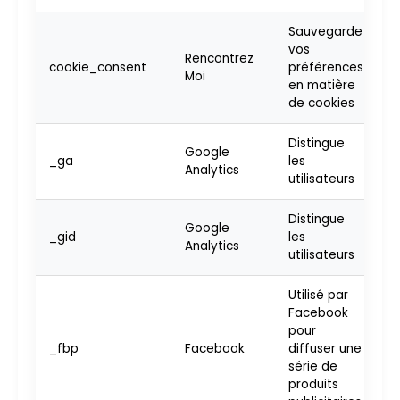
Sauvegarde
vos
Rencontrez
cookie_consent
préférences
1
Moi
en matière
de cookies
Distingue
Google
_ga
les
2
Analytics
utilisateurs
Distingue
Google
2
_gid
les
Analytics
h
utilisateurs
Utilisé par
Facebook
pour
_fbp
Facebook
diffuser une
3
série de
produits